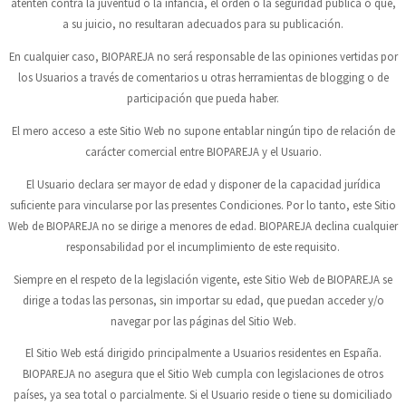
atenten contra la juventud o la infancia, el orden o la seguridad pública o que,
a su juicio, no resultaran adecuados para su publicación.
En cualquier caso,
BIOPAREJA
no será responsable de las opiniones vertidas por
los Usuarios a través de comentarios u otras herramientas de blogging o de
participación que pueda haber.
El mero acceso a este Sitio Web no supone entablar ningún tipo de relación de
carácter comercial entre
BIOPAREJA
y el Usuario.
El Usuario declara ser mayor de edad y disponer de la capacidad jurídica
suficiente para vincularse por las presentes Condiciones. Por lo tanto, este Sitio
Web de
BIOPAREJA
no se dirige a menores de edad.
BIOPAREJA
declina cualquier
responsabilidad por el incumplimiento de este requisito.
Siempre en el respeto de la legislación vigente, este Sitio Web de
BIOPAREJA
se
dirige a todas las personas, sin importar su edad, que puedan acceder y/o
navegar por las páginas del Sitio Web.
El Sitio Web está dirigido principalmente a Usuarios residentes en
España
.
BIOPAREJA
no asegura que el Sitio Web cumpla con legislaciones de otros
países, ya sea total o parcialmente. Si el Usuario reside o tiene su domiciliado